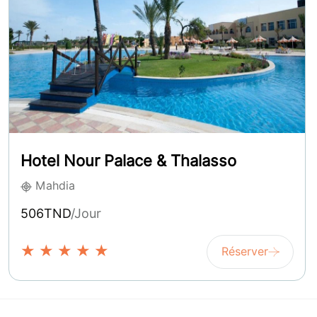
Hotel Nour Palace & Thalasso
Mahdia
506TND
/Jour
★
★
★
★
★
Réserver