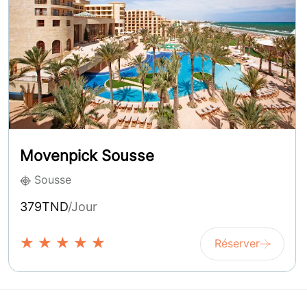
Movenpick Sousse
Sousse
379TND
/Jour
★
★
★
★
★
Réserver