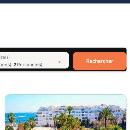
ire(s)
Rechercher
bre(s),
Personne(s)
2