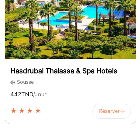
Hasdrubal Thalassa & Spa Hotels
Sousse
442TND
/Jour
★
★
★
★
Réserver